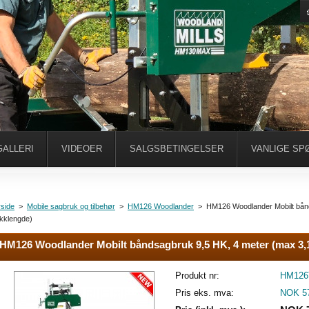
ALLERI
VIDEOER
SALGSBETINGELSER
VANLIGE SP
side
>
Mobile sagbruk og tilbehør
>
HM126 Woodlander
>
HM126 Woodlander Mobilt bån
kklengde)
HM126 Woodlander Mobilt båndsagbruk 9,5 HK, 4 meter (max 3,
Produkt nr:
HM12
Pris eks. mva:
NOK 57