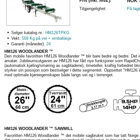
NOK 7
Pris (inkl. mva.):
Tilgjengelighet:
På lage
Selger katalog nr.:
HM126TPKG
Vekt:
559 Kg på vei + emballasje
Garanti (måneder):
24
HM126 WOODLANDER ™
Den mobile favoritten HM126 Woodlander ™ blir bare bedre og bedre. Det id
amatør. Jubileumsutgaven av HM126 har fått nye funksjoner som RapidC
(automatisk kjøling/smøring av sagbladene), timeteller, kraftig forbedret 
styrker sin posisjon som bestselger i dette segmentet. Oppsettet "HM126 
med optimale kjøreegenskaper både langs vei og i terrenget.
HM126 WOODLANDER ™ SAWMILL
Favoritten HM126 Woodlander ™ det mobile sagbruket som har tatt Norge m