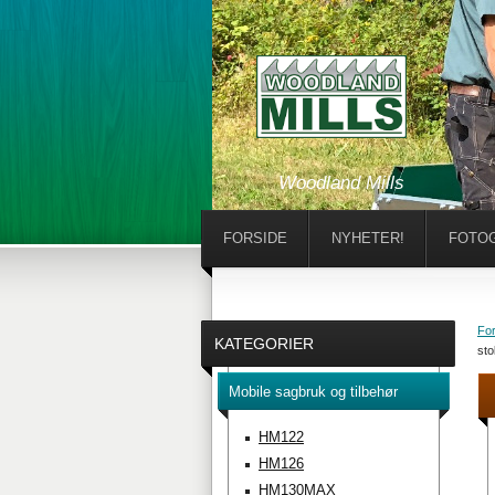
Woodland Mills
FORSIDE
NYHETER!
FOTOG
For
KATEGORIER
sto
Mobile sagbruk og tilbehør
HM122
HM126
HM130MAX