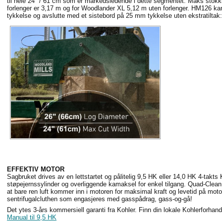
til hele 24" / 61 cm som er markedsledende i dette segmentet. Maks stok
forlenger er 3,17 m og for Woodlander XL 5,12 m uten forlenger. HM126 kan
tykkelse og avslutte med et sistebord på 25 mm tykkelse uten ekstratiltak:
EFFEKTIV MOTOR
Sagbruket drives av en lettstartet og pålitelig 9,5 HK eller 14,0 HK 4-takts
støpejernssylinder og overliggende kamaksel for enkel tilgang. Quad-Clean 4
at bare ren luft kommer inn i motoren for maksimal kraft og levetid på mot
sentrifugalcluthen som engasjeres med gasspådrag, gass-og-gå!
Det ytes 3-års kommersiell garanti fra Kohler. Finn din lokale Kohlerforhan
Manual til 9,5 HK