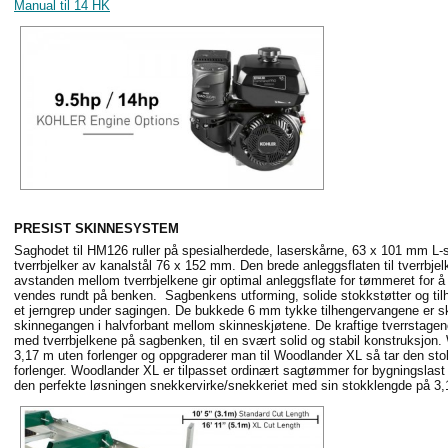
Manual til 14 HK
PRESIST SKINNESYSTEM
Saghodet til HM126 ruller på spesialherdede, laserskårne, 63 x 101 mm L-
tverrbjelker av kanalstål 76 x 152 mm. Den brede anleggsflaten til tverrbj
avstanden mellom tverrbjelkene gir optimal anleggsflate for tømmeret for 
vendes rundt på benken. Sagbenkens utforming, solide stokkstøtter og tilh
et jerngrep under sagingen.
De bukkede 6 mm tykke tilhengervangene er skr
skinnegangen i halvforbant mellom skinneskjøtene. De kraftige tverrstage
med tverrbjelkene på sagbenken, til en svært solid og stabil konstruksjon
3,17 m uten forlenger og oppgraderer man til Woodlander XL så tar den sto
forlenger. Woodlander XL er tilpasset ordinært sagtømmer for bygningsla
den perfekte løsningen snekkervirke/snekkeriet med sin stokklengde på 3,