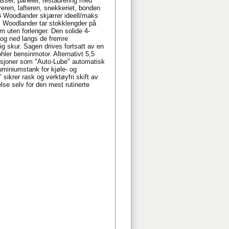
asser, paneler, restaurering med
eren, lafteren, snekkeriet, bonden
6 Woodlander skjærer ideell/maks
m. Woodlander tar stokklengder på
m uten forlenger. Den solide 4-
 og ned langs de fremre
ig skur. Sagen drives fortsatt av en
ohler bensinmotor. Alternativt 5,5
nksjoner som "Auto-Lube" automatisk
uminiumstank for kjøle- og
krer rask og verktøyfri skift av
se selv for den mest rutinerte