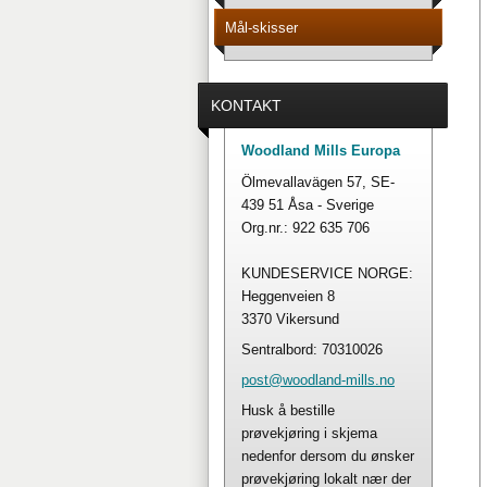
Mål-skisser
KONTAKT
Woodland Mills Europa
Ölmevallavägen 57, SE-
439 51 Åsa - Sverige
Org.nr.: 922 635 706
KUNDESERVICE NORGE:
Heggenveien 8
3370 Vikersund
Sentralbord: 70310026
post@woo
dland-mi
lls.no
Husk å bestille
prøvekjøring i skjema
nedenfor dersom du ønsker
prøvekjøring lokalt nær der