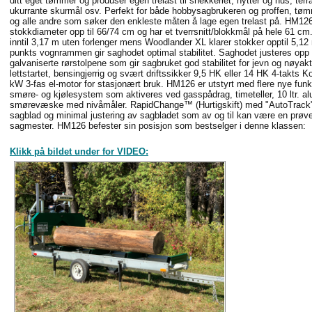
ditt eget tømmer og produser egen trelast til snekkeriet, hytter og hus, terr
ukurrante skurmål osv. Perfekt for både hobbysagbrukeren og proffen, tømr
og alle andre som søker den enkleste måten å lage egen trelast på. HM12
stokkdiameter opp til 66/74 cm og har et tverrsnitt/blokkmål på hele 61 c
inntil 3,17 m uten forlenger mens Woodlander XL klarer stokker opptil 5,12 
punkts vognrammen gir saghodet optimal stabilitet. Saghodet justeres opp
galvaniserte rørstolpene som gir sagbruket god stabilitet for jevn og nøyakt
lettstartet, bensingjerrig og svært driftssikker 9,5 HK eller 14 HK 4-takts K
kW 3-fas el-motor for stasjonært bruk. HM126 er utstyrt med flere nye fu
smøre- og kjølesystem som aktiveres ved gasspådrag, timeteller, 10 ltr. al
smørevæske med nivåmåler. RapidChange™ (Hurtigskift) med "AutoTrack" si
sagblad og minimal justering av sagbladet som av og til kan være en prøvel
sagmester. HM126 befester sin posisjon som bestselger i denne klassen:
Klikk på bildet under for VIDEO: