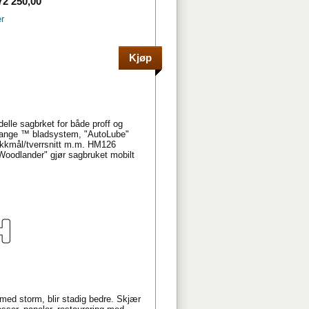
2 250,00
r
elle sagbrket for både proff og
hange ™ bladsystem, "AutoLube"
blokkmål/tverrsnitt m.m. HM126
Woodlander" gjør sagbruket mobilt
ed storm, blir stadig bedre. Skjær