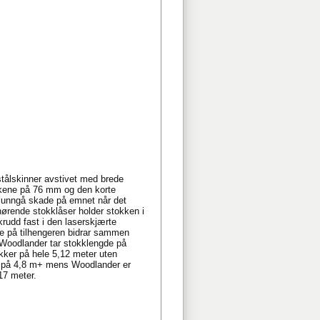
stålskinner avstivet med brede
elkene på 76 mm og den korte
å unngå skade på emnet når det
ørende stokklåser holder stokken i
udd fast i den laserskjærte
ne på tilhengeren bidrar sammen
. Woodlander tar stokklengde på
kker på hele 5,12 meter uten
st på 4,8 m+ mens Woodlander er
17 meter.