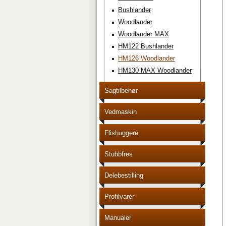
Bushlander
Woodlander
Woodlander MAX
HM122 Bushlander
HM126 Woodlander
HM130 MAX Woodlander
Sagtilbehør
Vedmaskin
Flishuggere
Stubbfres
Delebestilling
Profilvarer
Manualer