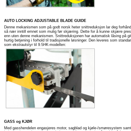
AUTO LOCKING ADJUSTABLE BLADE GUIDE
Denne mekanismen som på godt norsk heter snittreduksjon lar deg forhånds
så nær inntill emnet som mulig før skjæring. Dette for å kunne skjære pr
enn uten denne mekanismen. Snittreduksjonen har automatisk låsing på gitt
hurtig betjening i forhold til tradisjonelle løsninger. Den leveres som sta
som ekstrautstyr til 9.5HK-modellen:
GASS og KJØR
Med gasshendelen engasjeres motor, sagblad og kjøle-/smøresystem samtid