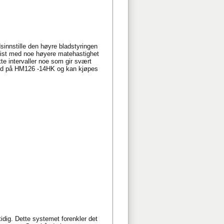
innstille den høyre bladstyringen
esist med noe høyere matehastighet
e intervaller noe som gir svært
ndard på HM126 -14HK og kan kjøpes
ig. Dette systemet forenkler det