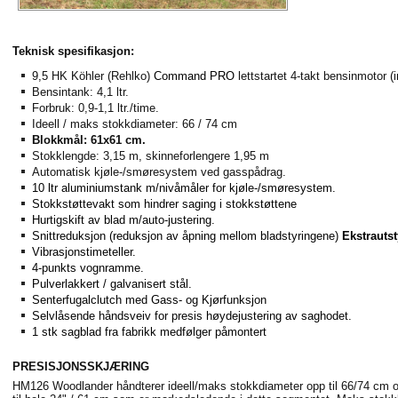
Teknisk spesifikasjon:
9,5 HK Köhler (Rehlko)
Command PRO
lettstartet 4-takt bensinmotor (
Bensintank: 4,1 ltr.
Forbruk: 0,9-1,1 ltr./time.
Ideell / maks stokkdiameter: 66 / 74 cm
Blokkmål: 61x61 cm.
Stokklengde: 3,15 m, skinneforlengere 1,95 m
Automatisk kjøle-/smøresystem ved gasspådrag.
10 ltr aluminiumstank m/nivåmåler for kjøle-/smøresystem.
Stokkstøttevakt som hindrer saging i stokkstøttene
Hurtigskift av blad m/auto-justering.
Snittreduksjon (reduksjon av åpning mellom bladstyringene)
Ekstrautst
Vibrasjonstimeteller.
4-punkts vognramme.
Pulverlakkert / galvanisert stål.
Senterfugalclutch med Gass- og Kjørfunksjon
Selvlåsende håndsveiv for presis høydejustering av saghodet.
1 stk sagblad fra fabrikk medfølger påmontert
PRESISJONSSKJÆRING
HM126 Woodlander håndterer ideell/maks stokkdiameter opp til 66/74 cm 