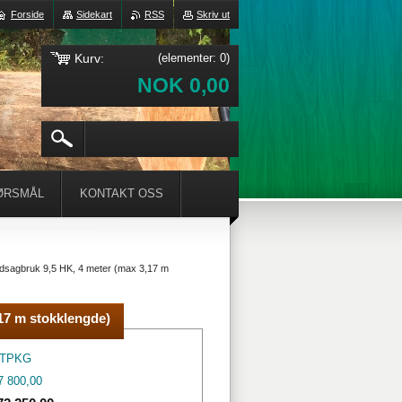
Forside
Sidekart
RSS
Skriv ut
Kurv:
(elementer: 0)
NOK 0,00
ØRSMÅL
KONTAKT OSS
dsagbruk 9,5 HK, 4 meter (max 3,17 m
17 m stokklengde)
6TPKG
 800,00