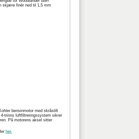
klengde for Woodlander uten
 skjære finèr ned til 1,5 mm
 Kohler bensinmotor med skråstilt
-trinns luftfiltreringssystem sikrer
oren. På motorens aksel sitter
dler
her.