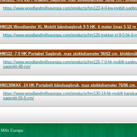
https://www.woodlandmillseuropa.com/products/hm122-4-0-kw-mobilt-sagb
HM126 Woodlander XL Mobilt båndsagbruk 9,5 HK, 6 meter (max 5,12 m 
https://www.woodlandmillseuropa.com/products/hm126-trekker-xl-9-5-hk-6-
HM122 -7,0 HK Portabel Sagbruk, max stokkdiameter 56/62 cm, blokkmå
https://www.woodlandmillseuropa.com/products/hm126-7-0-hk-mobilt-sagb
sagsnitt-48-cm/
HM130MAX -14 HK Portabelt båndsagbruk, max stokkdiameter 76/86 cm,
https://www.woodlandmillseuropa.com/products/hm130-14-hk-mobilt-bands
sagsnitt-55-5-cm/
 Mills Europa