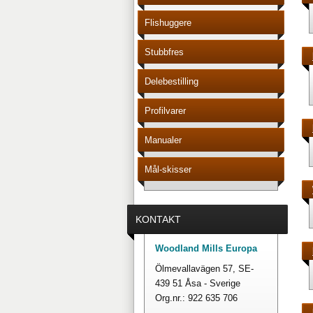
Flishuggere
Stubbfres
Delebestilling
Profilvarer
Manualer
Mål-skisser
KONTAKT
Woodland Mills Europa
Ölmevallavägen 57, SE-
439 51 Åsa - Sverige
Org.nr.: 922 635 706