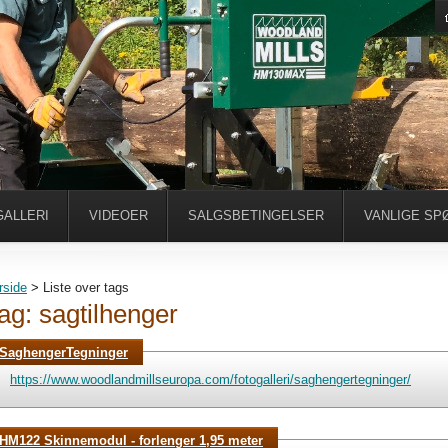
ALLERI
VIDEOER
SALGSBETINGELSER
VANLIGE SP
rside
>
Liste over tags
ag: sagtilhenger
SaghengerTegninger
https://www.woodlandmillseuropa.com/fotogalleri/saghengertegninger/
HM122 Skinnemodul - forlenger 1,95 meter