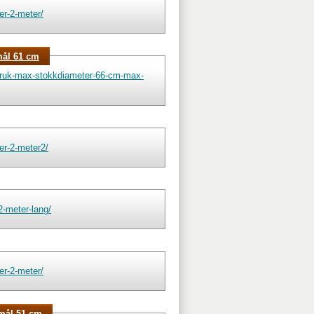
er-2-meter/
mål 61 cm
bruk-max-stokkdiameter-66-cm-max-
er-2-meter2/
2-meter-lang/
er-2-meter/
kmål 51 cm