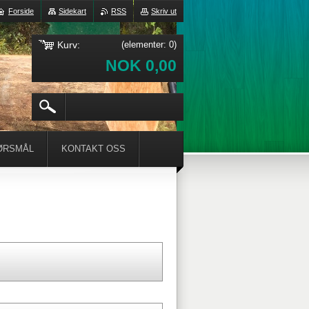
Forside
Sidekart
RSS
Skriv ut
Kurv:
(elementer: 0)
NOK 0,00
ØRSMÅL
KONTAKT OSS