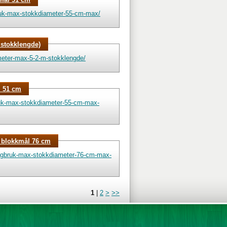
ruk-max-stokkdiameter-55-cm-max/
stokklengde)
meter-max-5-2-m-stokklengde/
l 51 cm
ruk-max-stokkdiameter-55-cm-max-
 blokkmål 76 cm
agbruk-max-stokkdiameter-76-cm-max-
1
|
2
>
>>