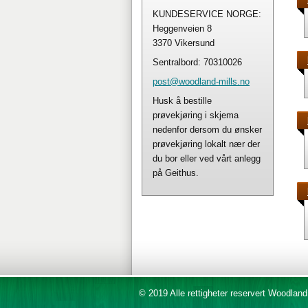
KUNDESERVICE NORGE:
Heggenveien 8
3370 Vikersund
Sentralbord: 70310026
post@woo
dland-mi
lls.no
Husk å bestille
prøvekjøring i skjema
nedenfor dersom du ønsker
prøvekjøring lokalt nær der
du bor eller ved vårt anlegg
på Geithus.
© 2019 Alle rettigheter reservert Woodland