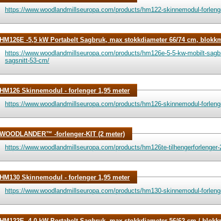
https://www.woodlandmillseuropa.com/products/hm122-skinnemodul-forleng
HM126E -5,5 kW Portabelt Sagbruk, max stokkdiameter 66/74 cm, blokk
https://www.woodlandmillseuropa.com/products/hm126e-5-5-kw-mobilt-sag
sagsnitt-53-cm/
HM126 Skinnemodul - forlenger 1,95 meter
https://www.woodlandmillseuropa.com/products/hm126-skinnemodul-forleng
WOODLANDER™ -forlenger-KIT (2 meter)
https://www.woodlandmillseuropa.com/products/hm126te-tilhengerforlenger-
HM130 Skinnemodul - forlenger 1,95 meter
https://www.woodlandmillseuropa.com/products/hm130-skinnemodul-forleng
HM122E -4,0 kW Portabelt Sagbruk, max stokkdiameter 56/62 cm / blok