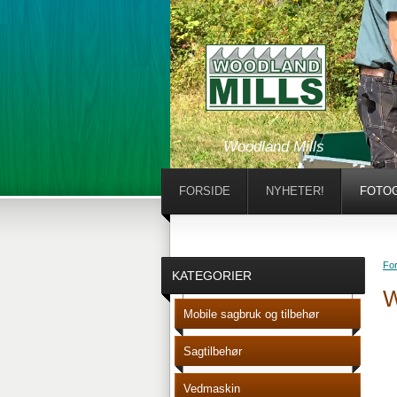
Woodland Mills
FORSIDE
NYHETER!
FOTOG
For
KATEGORIER
W
Mobile sagbruk og tilbehør
Sagtilbehør
Vedmaskin