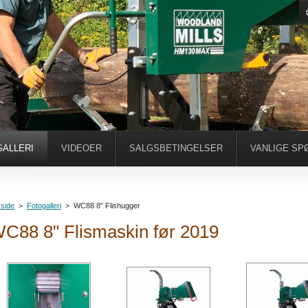
ALLERI
VIDEOER
SALGSBETINGELSER
VANLIGE SP
side
>
Fotogalleri
>
WC88 8" Flishugger
C88 8" Flismaskin før 2019