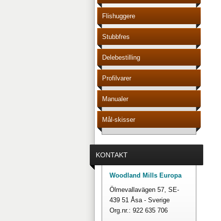
Flishuggere
Stubbfres
Delebestilling
Profilvarer
Manualer
Mål-skisser
KONTAKT
Woodland Mills Europa
Ölmevallavägen 57, SE-
439 51 Åsa - Sverige
Org.nr.: 922 635 706