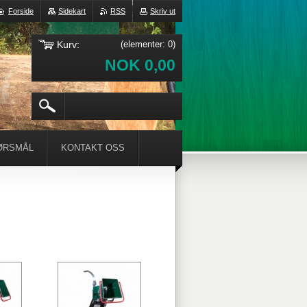
Forside
Sidekart
RSS
Skriv ut
Kurv:
(elementer: 0)
NOK 0,00
ØRSMÅL
KONTAKT OSS