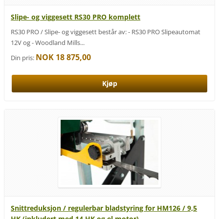
Slipe- og viggesett RS30 PRO komplett
RS30 PRO / Slipe- og viggesett består av: - RS30 PRO Slipeautomat
12V og - Woodland Mills...
NOK 18 875,00
Din pris:
Snittreduksjon / regulerbar bladstyring for HM126 / 9,5
HK (inkludert med 14 HK og el.motor)