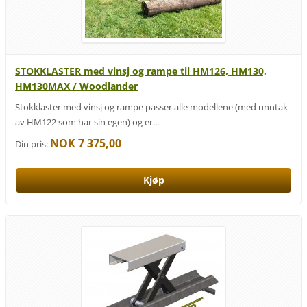
STOKKLASTER med vinsj og rampe til HM126, HM130,
HM130MAX / Woodlander
Stokklaster med vinsj og rampe passer alle modellene (med unntak
av HM122 som har sin egen) og er...
NOK 7 375,00
Din pris: