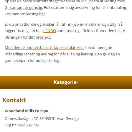
oppnå de beste skattefradragsfordelene så vil vi påstå at leasing med
0,- kontant
er gunstig.
Full skattemessig avskrivning for all innbetaling.
Les mer om leasing
her.
Er du privatkunde og ønsker lån til innkjøp av maskiner og utstyr
så
logger du deg inn hos
LENDO
som raskt og effektivt finner den beste
løsningen for ditt prosjekt.
Med denne anuitetsbaserte lånekalkulatoren
kan du beregne
månedlige renter og avdrag for både lån og leasing. Den gir deg en
god pekepinn for budsjettering.
Kategorier
Kontakt
Woodland Mills Europa
Ölmevallavägen 57, SE-439 51 Åsa - Sverige
Org.nr.: 922 635 706