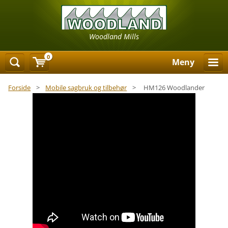
Woodland Mills
0
Meny
Forside
>
Mobile sagbruk og tilbehør
>
HM126 Woodlander