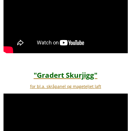
"Gradert Skurjigg"
for bl.a. skråpanel og mageteljet laft