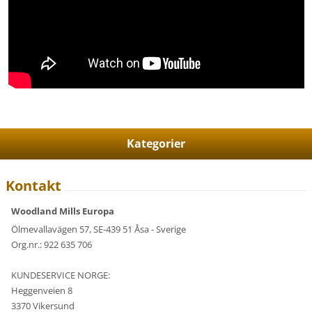
Kategorier
Kontakt
Woodland Mills Europa
Ölmevallavägen 57, SE-439 51 Åsa - Sverige
Org.nr.: 922 635 706
KUNDESERVICE NORGE:
Heggenveien 8
3370 Vikersund