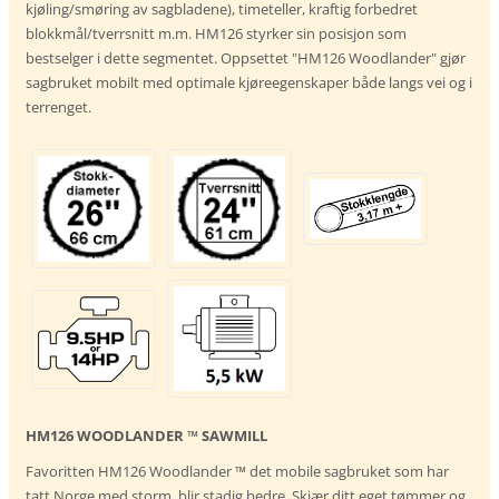
kjøling/smøring av sagbladene), timeteller, kraftig forbedret
blokkmål/tverrsnitt m.m. HM126 styrker sin posisjon som
bestselger i dette segmentet. Oppsettet "HM126 Woodlander" gjør
sagbruket mobilt med optimale kjøreegenskaper både langs vei og i
terrenget.
HM126 WOODLANDER ™ SAWMILL
Favoritten HM126 Woodlander ™ det mobile sagbruket som har
tatt Norge med storm, blir stadig bedre. Skjær ditt eget tømmer og