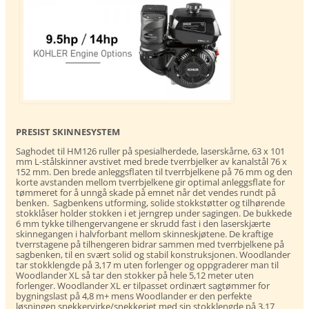
PRESIST SKINNESYSTEM
Saghodet til HM126 ruller på spesialherdede, laserskårne, 63 x 101
mm L-stålskinner avstivet med brede tverrbjelker av kanalstål 76 x
152 mm. Den brede anleggsflaten til tverrbjelkene på 76 mm og den
korte avstanden mellom tverrbjelkene gir optimal anleggsflate for
tømmeret for å unngå skade på emnet når det vendes rundt på
benken. Sagbenkens utforming, solide stokkstøtter og tilhørende
stokklåser holder stokken i et jerngrep under sagingen.
De bukkede
6 mm tykke tilhengervangene er skrudd fast i den laserskjærte
skinnegangen i halvforbant mellom skinneskjøtene. De kraftige
tverrstagene på tilhengeren bidrar sammen med tverrbjelkene på
sagbenken, til en svært solid og stabil konstruksjonen. Woodlander
tar stokklengde på 3,17 m uten forlenger og oppgraderer man til
Woodlander XL så tar den stokker på hele 5,12 meter uten
forlenger. Woodlander XL er tilpasset ordinært sagtømmer for
bygningslast på 4,8 m+ mens Woodlander er den perfekte
løsningen snekkervirke/snekkeriet med sin stokklengde på 3,17