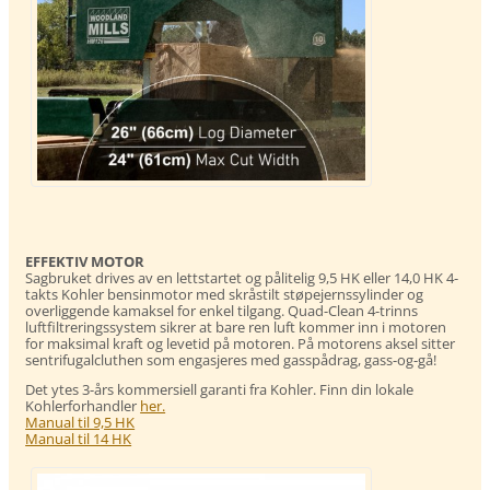
EFFEKTIV MOTOR
Sagbruket drives av en lettstartet og pålitelig 9,5 HK eller 14,0 HK 4-
takts Kohler bensinmotor med skråstilt støpejernssylinder og
overliggende kamaksel for enkel tilgang. Quad-Clean 4-trinns
luftfiltreringssystem sikrer at bare ren luft kommer inn i motoren
for maksimal kraft og levetid på motoren. På motorens aksel sitter
sentrifugalcluthen som engasjeres med gasspådrag, gass-og-gå!
Det ytes 3-års kommersiell garanti fra Kohler. Finn din lokale
Kohlerforhandler
her.
Manual til 9,5 HK
Manual til 14 HK