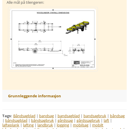
Alle mål på tilengeren:
Grunnleggende informasjon
Tags
:
Båndsagblad
|
bandsag
|
bandsagblad
|
bandsagbruk
|
båndsag
|
båndsagblad
|
båndsagbruk
|
gårdssag
|
gårdssagbruk
|
laft
|
lafteplank
|
lafting
|
landbruk
|
logging
|
mobilsag
|
mobilt