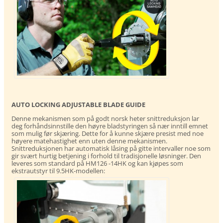
AUTO LOCKING ADJUSTABLE BLADE GUIDE
Denne mekanismen som på godt norsk heter snittreduksjon lar
deg forhåndsinnstille den høyre bladstyringen så nær inntill emnet
som mulig før skjæring. Dette for å kunne skjære presist med noe
høyere matehastighet enn uten denne mekanismen.
Snittreduksjonen har automatisk låsing på gitte intervaller noe som
gir svært hurtig betjening i forhold til tradisjonelle løsninger. Den
leveres som standard på HM126 -14HK og kan kjøpes som
ekstrautstyr til 9.5HK-modellen: