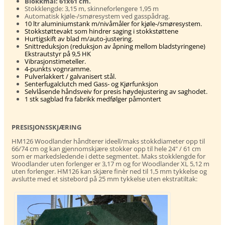
Blokkmål: 61x61 cm.
Stokklengde: 3,15 m, skinneforlengere 1,95 m
Automatisk kjøle-/smøresystem ved gasspådrag.
10 ltr aluminiumstank m/nivåmåler for kjøle-/smøresystem.
Stokkstøttevakt som hindrer saging i stokkstøttene
Hurtigskift av blad m/auto-justering.
Snittreduksjon (reduksjon av åpning mellom bladstyringene)
Ekstrautstyr på 9,5 HK
Vibrasjonstimeteller.
4-punkts vognramme.
Pulverlakkert / galvanisert stål.
Senterfugalclutch med Gass- og Kjørfunksjon
Selvlåsende håndsveiv for presis høydejustering av saghodet.
1 stk sagblad fra fabrikk medfølger påmontert
PRESISJONSSKJÆRING
HM126 Woodlander håndterer ideell/maks stokkdiameter opp til
66/74 cm og kan gjennomskjære stokker opp til hele 24" / 61 cm
som er markedsledende i dette segmentet. Maks stokklengde for
Woodlander uten forlenger er 3,17 m og for Woodlander XL 5,12 m
uten forlenger. HM126 kan skjære finèr ned til 1,5 mm tykkelse og
avslutte med et sistebord på 25 mm tykkelse uten ekstratiltak: