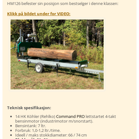
HM126 befester sin posisjon som bestselger i denne klassen:
Klikk på bildet under for VIDEO:
Teknisk spesifikasjon:
14 HK Köhler (Rehlko)
Command PRO
lettstartet 4-takt
bensinmotor (industrimotor m/snorstart).
Bensintank: 7 ltr.
Forbruk: 1,0-1,2 ltr./time.
Ideell / maks stokkdiameter: 66 / 74 cm