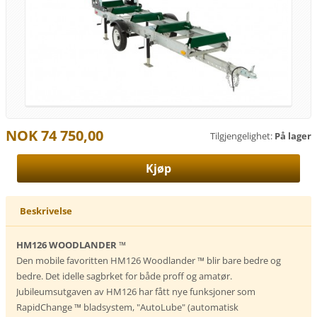
NOK 74 750,00
Tilgjengelighet:
På lager
Beskrivelse
HM126 WOODLANDER ™
Den mobile favoritten HM126 Woodlander ™ blir bare bedre og
bedre. Det idelle sagbrket for både proff og amatør.
Jubileumsutgaven av HM126 har fått nye funksjoner som
RapidChange ™ bladsystem, "AutoLube" (automatisk