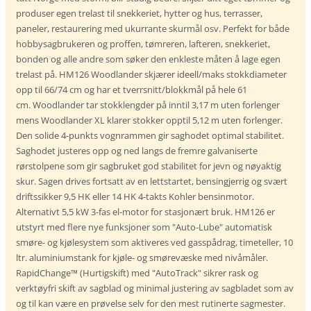
produser egen trelast til snekkeriet, hytter og hus, terrasser,
paneler, restaurering med ukurrante skurmål osv. Perfekt for både
hobbysagbrukeren og proffen, tømreren, lafteren, snekkeriet,
bonden og alle andre som søker den enkleste måten å lage egen
trelast på. HM126 Woodlander skjærer ideell/maks stokkdiameter
opp til 66/74 cm og har et tverrsnitt/blokkmål på hele 61
cm.
Woodlander tar stokklengder på inntil 3,17 m uten forlenger
mens Woodlander XL klarer stokker opptil 5,12 m uten forlenger.
Den solide 4-punkts vognrammen gir saghodet optimal stabilitet.
Saghodet justeres opp og ned langs de fremre galvaniserte
rørstolpene som gir sagbruket god stabilitet for jevn og nøyaktig
skur. Sagen drives fortsatt av en lettstartet, bensingjerrig og svært
driftssikker 9,5 HK eller 14 HK 4-takts Kohler bensinmotor.
Alternativt 5,5 kW 3-fas el-motor for stasjonært bruk. HM126 er
utstyrt med flere nye funksjoner som "Auto-Lube" automatisk
smøre- og kjølesystem som aktiveres ved gasspådrag, timeteller, 10
ltr. aluminiumstank for kjøle- og smørevæske med nivåmåler.
RapidChange™ (Hurtigskift) med "AutoTrack" sikrer rask og
verktøyfri skift av sagblad og minimal justering av sagbladet som av
og til kan være en prøvelse selv for den mest rutinerte sagmester.