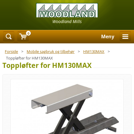
Woodland Mills
0
Meny
Forside
>
Mobile sagbruk og tilbehør
>
HM130MAX
>
Toppløfter for HM130MAX
Toppløfter for HM130MAX