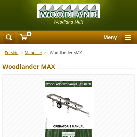
Woodland Mills
0
Meny
Forside
>
Manualer
>
Woodlander MAX
Woodlander MAX