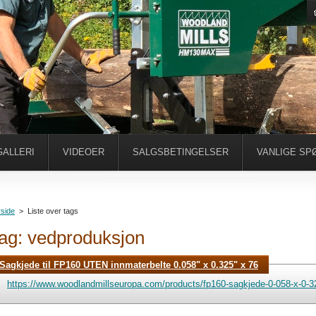
ALLERI
VIDEOER
SALGSBETINGELSER
VANLIGE SP
side
>
Liste over tags
ag: vedproduksjon
Sagkjede til FP160 UTEN innmaterbelte 0.058" x 0.325" x 76
https://www.woodlandmillseuropa.com/products/fp160-sagkjede-0-058-x-0-32