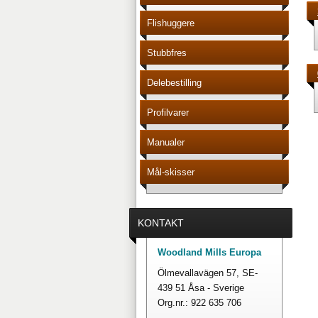
Flishuggere
Stubbfres
Delebestilling
Profilvarer
Manualer
Mål-skisser
KONTAKT
Woodland Mills Europa
Ölmevallavägen 57, SE-
439 51 Åsa - Sverige
Org.nr.: 922 635 706