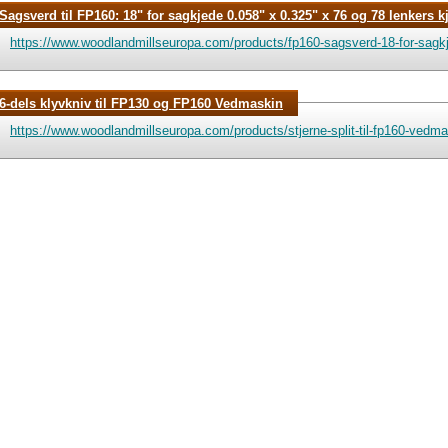
Sagsverd til FP160: 18" for sagkjede 0.058" x 0.325" x 76 og 78 lenkers k
https://www.woodlandmillseuropa.com/products/fp160-sagsverd-18-for-sagkj
6-dels klyvkniv til FP130 og FP160 Vedmaskin
https://www.woodlandmillseuropa.com/products/stjerne-split-til-fp160-vedma