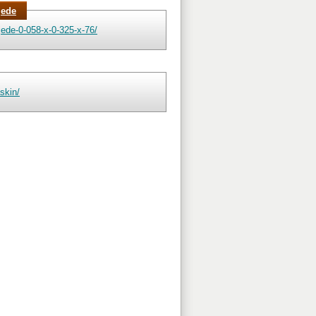
jede
ede-0-058-x-0-325-x-76/
skin/