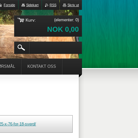
Forside
Sidekart
RSS
Skriv ut
Kurv:
(elementer: 0)
NOK 0,00
ØRSMÅL
KONTAKT OSS
5-x-76-for-18-sverd/