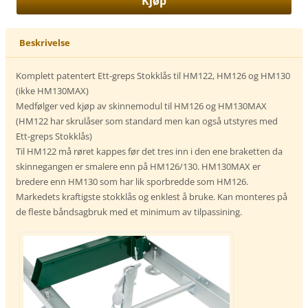
Beskrivelse
Komplett patentert Ett-greps Stokklås til HM122, HM126 og HM130
(ikke HM130MAX)
Medfølger ved kjøp av skinnemodul til HM126 og HM130MAX
(HM122 har skrulåser som standard men kan også utstyres med
Ett-greps Stokklås)
Til HM122 må røret kappes før det tres inn i den ene braketten da
skinnegangen er smalere enn på HM126/130. HM130MAX er
bredere enn HM130 som har lik sporbredde som HM126.
Markedets kraftigste stokklås og enklest å bruke. Kan monteres på
de fleste båndsagbruk med et minimum av tilpassining.