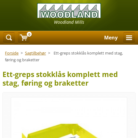
Woodland Mills
0
Meny
Forside
>
Sagtilbehør
>
Ett-greps stokklås komplett med stag,
føring og braketter
Ett-greps stokklås komplett med
stag, føring og braketter