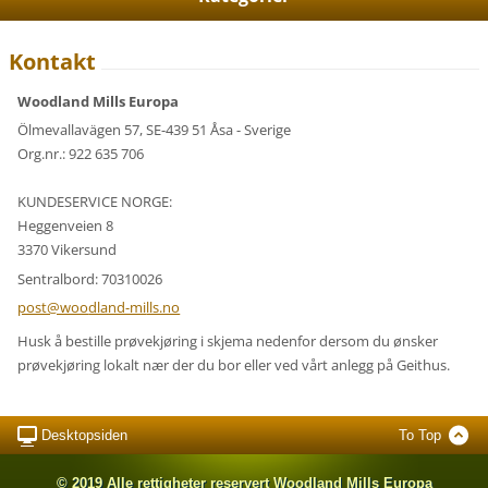
Kontakt
Woodland Mills Europa
Ölmevallavägen 57, SE-439 51 Åsa - Sverige
Org.nr.: 922 635 706
KUNDESERVICE NORGE:
Heggenveien 8
3370 Vikersund
Sentralbord: 70310026
post@woo
dland-mi
lls.no
Husk å bestille prøvekjøring i skjema nedenfor dersom du ønsker
prøvekjøring lokalt nær der du bor eller ved vårt anlegg på Geithus.
Desktopsiden
To Top
© 2019 Alle rettigheter reservert Woodland Mills Europa