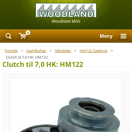
Woodland Mills
0
Meny
Forside
>
Sagtilbehør
>
Slitedeler
>
HM122 Sagbruk
>
Clutch til 7,0 HK: HM122
Clutch til 7,0 HK: HM122