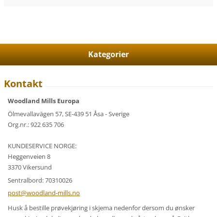
Kategorier
Kontakt
Woodland Mills Europa
Ölmevallavägen 57, SE-439 51 Åsa - Sverige
Org.nr.: 922 635 706
KUNDESERVICE NORGE:
Heggenveien 8
3370 Vikersund
Sentralbord: 70310026
post@woo
dland-mi
lls.no
Husk å bestille prøvekjøring i skjema nedenfor dersom du ønsker