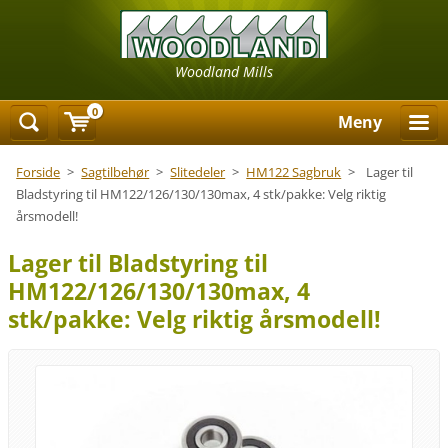
Woodland Mills
0
Meny
Forside
>
Sagtilbehør
>
Slitedeler
>
HM122 Sagbruk
>
Lager til
Bladstyring til HM122/126/130/130max, 4 stk/pakke: Velg riktig
årsmodell!
Lager til Bladstyring til
HM122/126/130/130max, 4
stk/pakke: Velg riktig årsmodell!