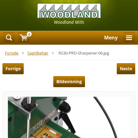
Woodland Mills
0
Meny
Forside
>
Sagtilbehør
>
RS30-PRO-Sharpener-06.jpg
Forrige
Neste
Bildevisning