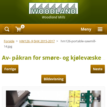
Woodland Mills
0
Meny
Forside
>
HM126 -9,5HK 2015-2017
>
hm126-portable-sawmill-
14.jpg
Av- påkran for smøre- og kjølevæske
Forrige
Neste
Bildevisning